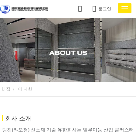
로그인
집
에 대한
회사 소개
텅진(랴오청) 신소재 기술 유한회사는 알루미늄 산업 클러스터