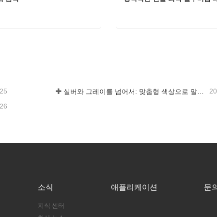
쇄 금속
 연락하세요
지금 연락하세요
-25
20
실버와 그레이를 넘어서: 맞춤형 색상으로 알루미늄 폼의 무한한 가능성을 열어주는 방법
-26
소식
애플리케이션
문
지식 센터