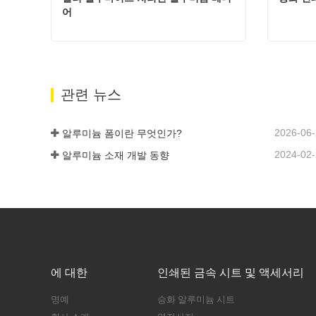
어
컬러 알루마이트 처리된 알루미늄 베니어
승화 인
지금 연락하세요
지금
관련 뉴스
2026-06
알루미늄 폼이란 무엇인가?
2024-02
알루미늄 소재 개발 동향
에 대한
인쇄된 금속 시트 및 액세서리
명예
승화 알루미늄 시트